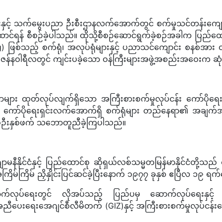
ိုးနှင့် သက်မွေးပညာ ဉီးစီးဌာနလက်အောက်တွင် စက်မှုသင်တန်းကျေ
န် စီစဉ်ခဲ့ပါသည်။ ထိုသို့စီစဉ်ဆောင်ရွက်ခဲ့စဉ်အခါက ပြည်ထောင်စု
 ဖြစ်သည့် စက်ရုံ၊ အလုပ်ရုံများနှင့် ပညာသင်ကျောင်း စနစ်အား 
၊ ဇန်နဝါရီလတွင် ကျင်းပခဲ့သော ဝန်ကြီးများအဖွဲ့အစည်းအဝေးက ဆုံ
ိရိယာများ ထုတ်လုပ်လျက်ရှိသော အကြီးစားစက်မှုလုပ်ငန်း ကော်ပိ
န်း ကော်ပိုရေးရှင်းလက်အောက်ရှိ စက်ရုံများ တည်နေရာ၏ အချက်အ
်ဉီးနှစ်ဖက် သဘောတူညီခဲ့ကြပါသည်။
နိုင်ငံနှင့် ပြည်ထောင်စု ဆိုရှယ်လစ်သမ္မတမြန်မာနိုင်ငံတို့သ
ကြိမ်ကြိမ် ညှိနှိုင်းပြင်ဆင်ခဲ့ပြီးနောက် ၁၉၇၇ ခုနှစ် ဧပြီလ ၁၉ ရက
်လုပ်ရေးတွင် လိုအပ်သည့် ပြည်ပမှ ဆောက်လုပ်ရေးနှင့် လျ
ေးအေဂျင်စီလီမိတက် (GIZ)နှင့် အကြီးစားစက်မှုလုပ်ငန်းကော်ပိုရ