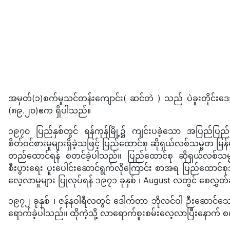
အမှတ်(၁)စက်မှုသင်တန်းကျောင်း( ဆင်တဲ ) သည် ပဲခူးတိုင်းဒေသ
(၈၉.၂၀)ဧက ရှိပါသည်။
၁၉၇၀ ပြည်နှစ်တွင် ရန်ကုန်မြို့၌ ကျင်းပခဲ့သော အပြည်ပြည်
စိတ်ဝင်စားမှုများရှိခဲ့သဖြင့် ပြည်ထောင်စု ဆိုရှယ်လစ်သမ္မ
တည်ထောင်ရန် စတင်ခဲ့ပါသည်။ ပြည်ထောင်စု ဆိုရှယ်လစ်သမ္မတမြန
စီးပွားရေး ပူးပေါင်းဆောင်ရွက်လိုကြောင်း စာအရ ပြည်ထောင်စု
လေ့လာမှုများ ပြုလုပ်ရန် ၁၉၇၁ ခုနှစ် ၊ August လတွင် စေလွှတ်
၁၉၇၂ ခုနှစ် ၊ ဇန်နဝါရီလတွင် ဒေါက်တာ ဘိုလင်ဝါ ဉီးဆောင်သ
ရောက်ခဲ့ပါသည်။ ထိုကဲ့သို့ လာရောက်စူးစမ်းလေ့လာပြီးနောက် 