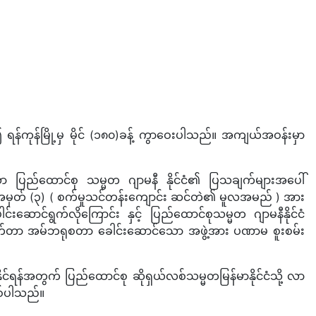
ရန်ကုန်မြို့မှ မိုင် (၁၈၀)ခန့် ကွာဝေးပါသည်။ အကျယ်အဝန်းမှာ
သော ပြည်ထောင်စု သမ္မတ ဂျာမနီ နိုင်ငံ၏ ပြသချက်များအပေါ်
ာင်းအမှတ် (၃) ( စက်မှုသင်တန်းကျောင်း ဆင်တဲ၏ မူလအမည် ) အား
းဆောင်ရွက်လိုကြောင်း နှင့် ပြည်ထောင်စုသမ္မတ ဂျာမနီနိုင်ငံ
မှ ဒေါက်တာ အမ်ဘရုစတာ ခေါင်းဆောင်သော အဖွဲ့အား ပဏာမ စူးစမ်း
န်အတွက် ပြည်ထောင်စု ဆိုရှယ်လစ်သမ္မတမြန်မာနိုင်ငံသို့ လာ
ြစ်ပါသည်။