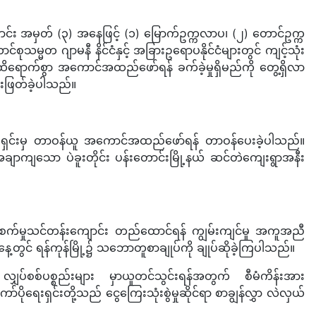
ာင်း အမှတ် (၃) အနေဖြင့် (၁) မြောက်ဥက္ကလာပ၊ (၂) တောင်ဥက္က
သမ္မတ ဂျာမနီ နိင်ငံနှင့် အခြားဥရောပနိုင်ငံများတွင် ကျင့်သုံး
ထိရောက်စွာ အကောင်အထည်ဖော်ရန် ခက်ခဲ့မှုရှိမည်ကို တွေ့ရှိလာ
းဖြတ်ခဲ့ပါသည်။
ုရေးရှင်းမှ တာဝန်ယူ အကောင်အထည်ဖော်ရန် တာဝန်ပေးခဲ့ပါသည်။
ချာကျသော ပဲခူးတိုင်း ပန်းတောင်းမြို့နယ် ဆင်တဲကျေးရွာအနီး
ည် စက်မှုသင်တန်းကျောင်း တည်ထောင်ရန် ကျွမ်းကျင်မှု အကူအညီ
်နေ့တွင် ရန်ကုန်မြို့၌ သဘောတူစာချုပ်ကို ချုပ်ဆိုခဲ့ကြပါသည်။
ှပ်စစ်ပစ္စည်းများ မှာယူတင်သွင်းရန်အတွက် စီမံကိန်းအား
ေးရှင်းတို့သည် ငွေကြေးသုံးစွဲမှုဆိုင်ရာ စာချွန်လွှာ လဲလှယ်