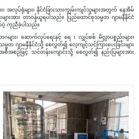
အလုပ်ရုံများ၊ နိုင်ငံခြားသားကျွမ်းကျင်သူများအတွက် နေအိမ်
်းများအား တာဝန်ယူရပါသည်။ ပြည်ထောင်စုသမ္မတ ဂျာမနီနိုင်ငံ
ပံ့ ကုညီခဲ့ပါသည်။
များ၊ ဆောက်လုပ်ရေးနှင့် ရေ ၊ လျှပ်စစ် မိလ္လာပစ္စည်းများ၊
္မတ ဂျာမနီနိုင်ငံသို့ စေလွှတ်၍ လေ့ကျင့်သင်ကြားပေးခြင်းများ
 အစီအစဉ်ဖြင့် သင်တန်းကျောင်းသို့ စေလွှတ်၍ နည်းပြများအား