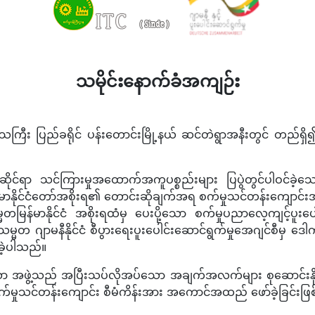
သမိုင်းနောက်ခံအကျဉ်း
ကြီး ပြည်ခရိုင် ပန်းတောင်းမြို့နယ် ဆင်တဲရွာအနီးတွင် တည်ရှိ၍ 
ဆိုင်ရာ သင်ကြားမှုအထောက်အကူပစ္စည်းများ ပြပွဲတွင်ပါဝင်ခဲ့
တ မြန်မာနိုင်ငံတော်အစိုးရ၏ တောင်းဆိုချက်အရ စက်မှုသင်တန်းကျေ
်မာနိုင်ငံ အစိုးရထံမှ ပေးပို့သော စက်မှုပညာလေ့ကျင့်ပူးပေါင်
သမ္မတ ဂျာမနီနိုင်ငံ စီပွားရေးပူးပေါင်းဆောင်ရွက်မှုအေဂျင်စီ
ခဲ့ပါသည်။
ော အဖွဲ့သည် အပြီးသပ်လိုအပ်သော အချက်အလက်များ စုဆောင်းနိုင်ရ
စက်မှုသင်တန်းကျောင်း စီမံကိန်းအား အကောင်အထည် ဖော်ခဲ့ခြင်းဖ