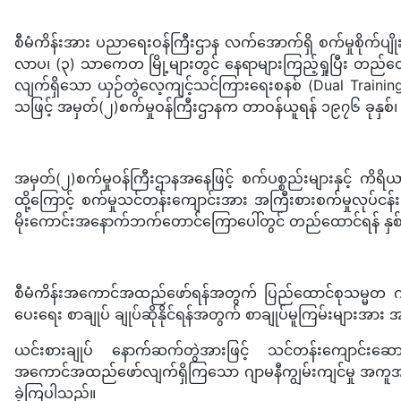
စီမံကိန်းအား ပညာရေးဝန်ကြီးဌာန လက်အောက်ရှိ စက်မှုစိုက်ပျ
လာပ၊ (၃) သာကေတ မြို့များတွင် နေရာများကြည့်ရှုပြီး တည်ထောင်ရ
လျက်ရှိသော ယှဉ်တွဲလေ့ကျင့်သင်ကြားရေးစနစ် (Dual Training)
သဖြင့် အမှတ်(၂)စက်မှုဝန်ကြီးဌာနက တာဝန်ယူရန် ၁၉၇၆ ခုနှစ်
အမှတ်(၂)စက်မှုဝန်ကြီးဌာနအနေဖြင့် စက်ပစ္စည်းများနှင့် က
ထို့ကြောင့် စက်မှုသင်တန်းကျောင်းအား အကြီးစားစက်မှုလုပ်င
မိုးကောင်းအနောက်ဘက်တောင်ကြောပေါ်တွင် တည်ထောင်ရန် နှစ
စီမံကိန်းအကောင်အထည်ဖော်ရန်အတွက် ပြည်ထောင်စုသမ္မတ ဂျာမနီ
ပေးရေး စာချုပ် ချုပ်ဆိုနိုင်ရန်အတွက် စာချုပ်မူကြမ်းများအား အ
ယင်းစားချုပ် နောက်ဆက်တွဲအားဖြင့် သင်တန်းကျောင်းဆောက
အကောင်အထည်ဖော်လျက်ရှိကြသော ဂျာမနီကျွမ်းကျင်မှု အကူအညီပေးရ
ခဲ့ကြပါသည်။