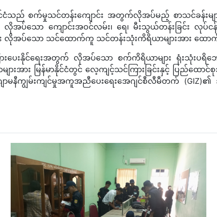
ံသည် စက်မှုသင်တန်းကျောင်း အတွက်လိုအပ်မည့် စာသင်ခန်းများ၊ 
င့် လိုအပ်သော ကျောင်းအဝင်လမ်း၊ ရေ၊ မီးသွယ်တန်းခြင်း လုပ်ငန
 အခြား လိုအပ်သော သင်ထောက်ကူ သင်တန်းသုံးကိရိယာများအား ထောက်
းပေးနိုင်ရေးအတွက် လိုအပ်သော စက်ကိရိယာများ ရုံးသုံးပရိဘောဂ
အား မြန်မာနိုင်ငံတွင် လေ့ကျင့်သင်ကြားခြင်းနှင့် ပြည်ထောင်စုသမ
်း ဂျာမနီကျွမ်းကျင်မှုအကူအညီပေးရေးအေဂျင်စီလီမီတက် (GIZ)၏