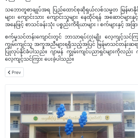
သဘောတူစာချုပ်အရ ပြည်ထောင်စုဆိုရှယ်လစ်သမ္မတ မြန်မာနိုင်င
များ၊ ကျောင်းသား ကျောင်းသူများ နေထိုင်ရန် အဆောင်များနှ
အနေဖြင့် စာသင်ခန်းသုံး ပစ္စည်းကိရိယာများ ၊ စက်များနှင့်
စက်မှုသင်တန်းကျောင်းတွင် ဘာသာရပ်(၇)မျိုး လေ့ကျင့်သင်ကြာ
ကျွမ်းကျင်သူ အကူအညီများရရှိသည့်အပြင် မြန်မာသင်တန်းဆရာများ
ပြုလုပ်နိုင်ခံပါသည်။ ဂျာမန် ကျွမ်းကျင်ပညာရှင်များကိုလည
လေ့ကျင့်သင်ကြား ပေးခဲ့ပါသည်။
Previous article: Tianjin Consensus
Prev