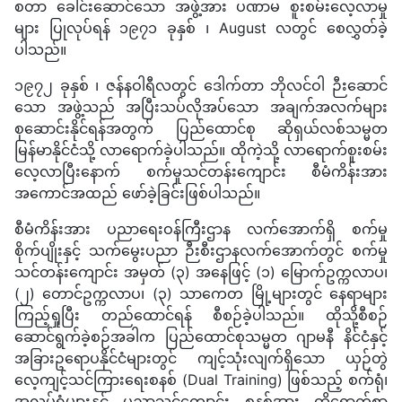
စတာ ခေါင်းဆောင်သော အဖွဲ့အား ပဏာမ စူးစမ်းလေ့လာမှု
များ ပြုလုပ်ရန် ၁၉၇၁ ခုနှစ် ၊ August လတွင် စေလွှတ်ခဲ့
ပါသည်။
၁၉၇၂ ခုနှစ် ၊ ဇန်နဝါရီလတွင် ဒေါက်တာ ဘိုလင်ဝါ ဉီးဆောင်
သော အဖွဲ့သည် အပြီးသပ်လိုအပ်သော အချက်အလက်များ
စုဆောင်းနိုင်ရန်အတွက် ပြည်ထောင်စု ဆိုရှယ်လစ်သမ္မတ
မြန်မာနိုင်ငံသို့ လာရောက်ခဲ့ပါသည်။ ထိုကဲ့သို့ လာရောက်စူးစမ်း
လေ့လာပြီးနောက် စက်မှုသင်တန်းကျောင်း စီမံကိန်းအား
အကောင်အထည် ဖော်ခဲ့ခြင်းဖြစ်ပါသည်။
စီမံကိန်းအား ပညာရေးဝန်ကြီးဌာန လက်အောက်ရှိ စက်မှု
စိုက်ပျိုးနှင့် သက်မွေးပညာ ဉီးစီးဌာနလက်အောက်တွင် စက်မှု
သင်တန်းကျောင်း အမှတ် (၃) အနေဖြင့် (၁) မြောက်ဥက္ကလာပ၊
(၂) တောင်ဥက္ကလာပ၊ (၃) သာကေတ မြို့များတွင် နေရာများ
ကြည့်ရှုပြီး တည်ထောင်ရန် စီစဉ်ခဲ့ပါသည်။ ထိုသို့စီစဉ်
ဆောင်ရွက်ခဲ့စဉ်အခါက ပြည်ထောင်စုသမ္မတ ဂျာမနီ နိင်ငံနှင့်
အခြားဥရောပနိုင်ငံများတွင် ကျင့်သုံးလျက်ရှိသော ယှဉ်တွဲ
လေ့ကျင့်သင်ကြားရေးစနစ် (Dual Training) ဖြစ်သည့် စက်ရုံ၊
အလုပ်ရုံများနှင့် ပညာသင်ကျောင်း စနစ်အား ထိရောက်စွာ