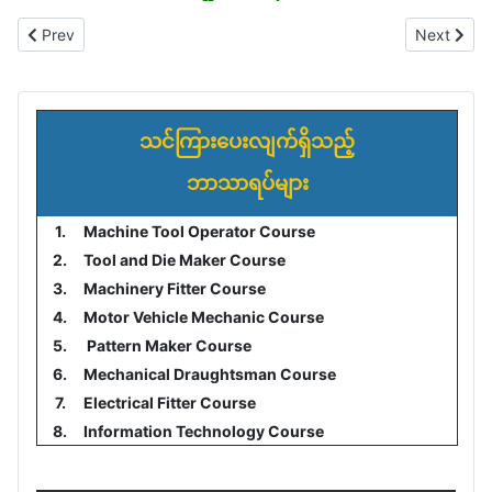
Previous article: COURSES
Next artic
Prev
Next
သင်ကြားပေးလျက်ရှိသည့်
ဘာသာရပ်များ
1.
Machine Tool Operator Course
2.
Tool and Die Maker Course
3.
Machinery Fitter Course
4.
Motor Vehicle Mechanic Course
5.
Pattern Maker Course
6.
Mechanical Draughtsman Course
7.
Electrical Fitter Course
8.
Information Technology Course