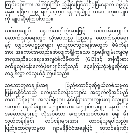
ကြမ်းများအား အကြိမ်ကြိမ် ညှိနှိုင်းပြင်ဆင်ခဲ့ပြီးနောက် ၁၉၇၇
ခုနှစ် ဧပြီလ ၁၉ ရက်နေ့တွင် ရန်ကုန်မြို့၌ သဘောတူစာချုပ်
ကို ချုပ်ဆိုခဲ့ကြပါသည်။
ယင်းစားချုပ် နောက်ဆက်တွဲအားဖြင့် သင်တန်းကျောင်း
ဆောက်လုပ်ရေးတွင် လိုအပ်သည့် ပြည်ပမှ ဆောက်လုပ်ရေး
နှင့် လျှပ်စစ်ပစ္စည်းများ မှာယူတင်သွင်းရန်အတွက် စီမံကိန်း
အား အကောင်အထည်ဖော်လျက်ရှိကြသော ဂျာမနီကျွမ်းကျင်မှု
အကူအညီပေးရေးအေဂျင်စီလီမိတက် (GIZ)နှင့် အကြီးစား
စက်မှုလုပ်ငန်းကော်ပိုရေးရှင်းတို့သည် ငွေကြေးသုံးစွဲမှုဆိုင်ရာ
စာချွန်လွှာ လဲလှယ်ခဲ့ကြပါသည်။
သဘောတူစာချုပ်အရ ပြည်ထောင်စုဆိုရှယ်လစ်သမ္မတ
မြန်မာနိုင်ငံသည် စက်မှုသင်တန်းကျောင်း အတွက်လိုအပ်မည့်
စာသင်ခန်းများ၊ အလုပ်ရုံများ၊ နိုင်ငံခြားသားကျွမ်းကျင်သူများ
အတွက် နေအိမ်များ၊ ကျောင်းသား ကျောင်းသူများ နေထိုင်ရန်
အဆောင်များနှင့် လိုအပ်သော ကျောင်းအဝင်လမ်း၊ ရေ၊ မီး
သွယ်တန်းခြင်း လုပ်ငန်းများအား တာဝန်ယူရပါသည်။
ပြည်ထောင်စုသမ္မတ ဂျာမနီနိုင်ငံအနေဖြင့် စာသင်ခန်းသုံး