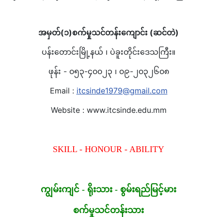
အမှတ်(၁)စက်မှုသင်တန်းကျောင်း (ဆင်တဲ)
ပန်းတောင်းမြို့နယ် ၊ ပဲခူးတိုင်းဒေသကြီး။
ဖုန်း - ၀၅၃-၄၀၀၂၃ ၊ ၀၉-၂၀၃၂၆၀၈
Email :
itcsinde1979@gmail.com
Website : www.itcsinde.edu.mm
SKILL - HONOUR - ABILITY
ကျွမ်းကျင် - ရိုးသား - စွမ်းရည်မြင့်မား
စက်မှုသင်တန်းသား