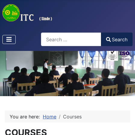
Search
Search
Type 2 or more characters for results.
You are here:
Home
Courses
COURSES