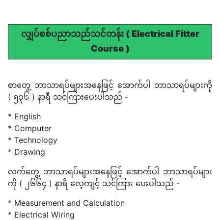
လျှပ်စစ်ပညာသည်သင်တန်း ( Electrical Fitter
Course )
စာတွေ့ ဘာသာရပ်များအနေဖြင့် အောက်ပါ ဘာသာရပ်များကို
( ၅၃၆ ) နာရီ သင်ကြားပေးပါသည် -
* English
* Computer
* Technology
* Drawing
လက်တွေ့ ဘာသာရပ်များအနေဖြင့် အောက်ပါ ဘာသာရပ်များ
ကို ( ၂၆၆၄ ) နာရီ လေ့ကျင့် သင်ကြား ပေးပါသည် -
* Measurement and Calculation
* Electrical Wiring