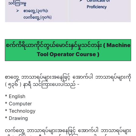
စက်ကိရိယာကိုင်တွယ်မောင်းနှင်မှုသင်တန်း ( Machine
Tool Operator Course )
စာတွေ့ ဘာသာရပ်များအနေဖြင့် အောက်ပါ ဘာသာရပ်များကို
( ၅၃၆ ) နာရီ သင်ကြားပေးပါသည် -
* English
* Computer
* Technology
* Drawing
လက်တွေ့ ဘာသာရပ်များအနေဖြင့် အောက်ပါ ဘာသာရပ်များ