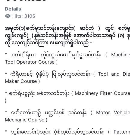
Details
Hits: 3105
အမှတ်(၁)စက်မှုသင်တန်းကျောင်း( ဆင်တဲ ) တွင် စက်မှု
ကျွမ်းကျင်(၂)နှစ်သင်တန်းအဖြစ် အောက်ပါဘာသာရပ် (၈) ခု
ကို လေ့ကျင့်သင်ကြား ပေးလျက်ရှိပါသည် -
* စက်ကိရိယာ ကိုင်တွယ်မောင်းနှင်မှုသင်တန်း ( Machine
Tool Operator Course )
* ကိရိယာနှင့် ပုံနှိပ်ပုံ ပြုလုပ်သူသင်တန်း ( Tool and Die
Maker Course )
* စက်ရုံပစ္စည်း ဖစ်တာသင်တန်း ( Machinery Fitter Course
)
* မော်တော်ယာဉ် မက္ကင်းနစ် သင်တန်း ( Motor Vehicle
Mechanic Course )
* သွန်းလောင်းပုံသွင်း ပုံစံထုတ်လုပ်သူသင်တန်း ( Pattern